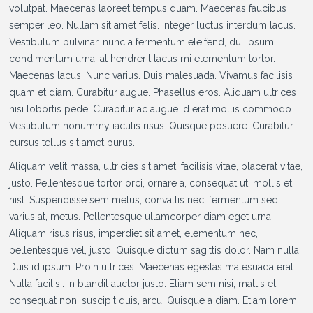
volutpat. Maecenas laoreet tempus quam. Maecenas faucibus
semper leo. Nullam sit amet felis. Integer luctus interdum lacus.
Vestibulum pulvinar, nunc a fermentum eleifend, dui ipsum
condimentum urna, at hendrerit lacus mi elementum tortor.
Maecenas lacus. Nunc varius. Duis malesuada. Vivamus facilisis
quam et diam. Curabitur augue. Phasellus eros. Aliquam ultrices
nisi lobortis pede. Curabitur ac augue id erat mollis commodo.
Vestibulum nonummy iaculis risus. Quisque posuere. Curabitur
cursus tellus sit amet purus.
Aliquam velit massa, ultricies sit amet, facilisis vitae, placerat vitae,
justo. Pellentesque tortor orci, ornare a, consequat ut, mollis et,
nisl. Suspendisse sem metus, convallis nec, fermentum sed,
varius at, metus. Pellentesque ullamcorper diam eget urna.
Aliquam risus risus, imperdiet sit amet, elementum nec,
pellentesque vel, justo. Quisque dictum sagittis dolor. Nam nulla.
Duis id ipsum. Proin ultrices. Maecenas egestas malesuada erat.
Nulla facilisi. In blandit auctor justo. Etiam sem nisi, mattis et,
consequat non, suscipit quis, arcu. Quisque a diam. Etiam lorem